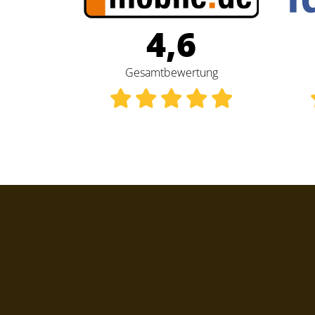
4,6
PRÖCKL
Gesamtbewertung
Sehr kompetente Beratung. F
und gute Abwicklung vom 