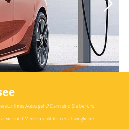
VICE
see
ratur Ihres Autos geht? Dann sind Sie bei uns
ervice und Meisterqualität zu erschwinglichen